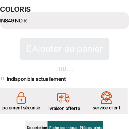
COLORIS
Ajouter au panier





Indisponible actuellement
paiement sécurisé
service client
livraison offerte
Description
Fiche technique
Pièces jointe