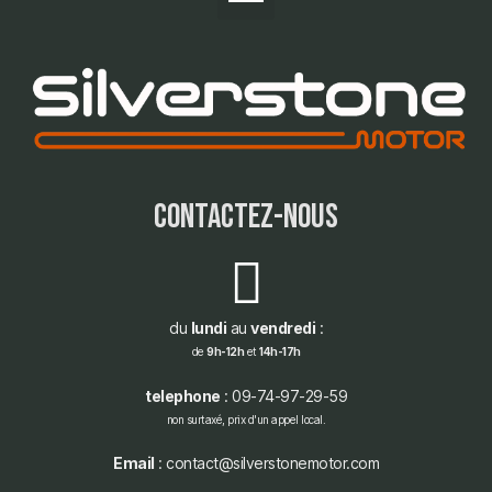
contactez-nous
du
lundi
au
vendredi
:
de
9h-12h
et
14h-17h
telephone
: 09-74-97-29-59
non surtaxé, prix d'un appel local.
Email
: contact@silverstonemotor.com