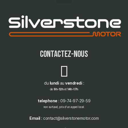
contactez-nous
du
lundi
au
vendredi
:
de
9h-12h
et
14h-17h
telephone
: 09-74-97-29-59
non surtaxé, prix d'un appel local.
Email
: contact@silverstonemotor.com