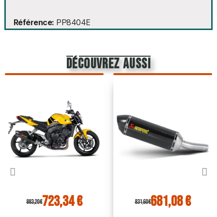
Référence
PP8404E
découvrez aussi
723,34 €
681,08 €
883,20 €
831,60 €