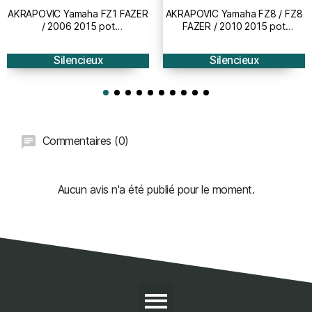
AKRAPOVIC Yamaha FZ1 FAZER
AKRAPOVIC Yamaha FZ8 / FZ8
/ 2006 2015 pot
FAZER / 2010 2015 pot
d'échappement CARBONE
d'échappement CARBONE
homologué CE SLIP-ON 1811-
homologué CE SLIP-ON 1811-
Silencieux
Silencieux
2983
2292
Commentaires (0)
Aucun avis n'a été publié pour le moment.