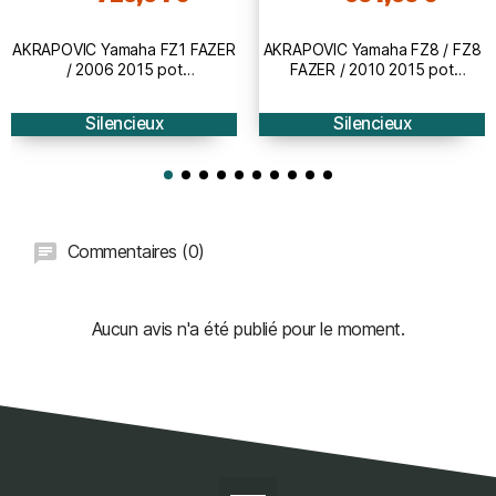
AKRAPOVIC Yamaha FZ1 FAZER
AKRAPOVIC Yamaha FZ8 / FZ8
/ 2006 2015 pot
FAZER / 2010 2015 pot
d'échappement CARBONE
d'échappement CARBONE
homologué CE SLIP-ON 1811-
homologué CE SLIP-ON 1811-
Silencieux
Silencieux
2983
2292
Commentaires (0)
Aucun avis n'a été publié pour le moment.