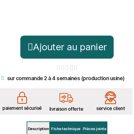
Ajouter au panier





sur commande 2 à 4 semaines (production usine)
paiement sécurisé
service client
livraison offerte
Description
Fiche technique
Pièces jointe