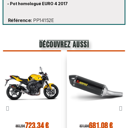
- Pot homologué EURO 4 2017
Référence
PP14152E
découvrez aussi
723,34 €
681,08 €
883,20 €
831,60 €