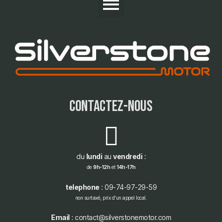
contactez-nous
du
lundi
au
vendredi
:
de
9h-12h
et
14h-17h
telephone
: 09-74-97-29-59
non surtaxé, prix d'un appel local.
Email
: contact@silverstonemotor.com