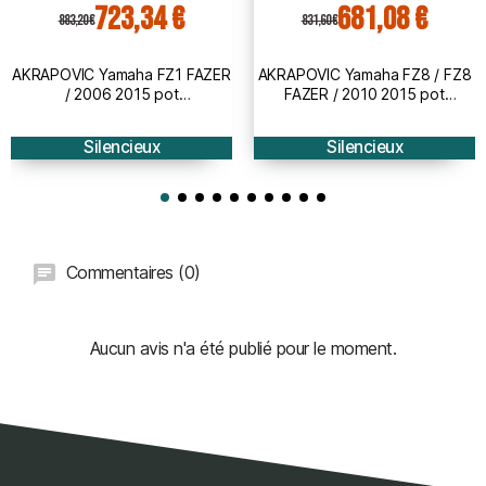
723,34 €
681,08 €
883,20 €
831,60 €
AKRAPOVIC Yamaha FZ1 FAZER
AKRAPOVIC Yamaha FZ8 / FZ8
/ 2006 2015 pot
FAZER / 2010 2015 pot
d'échappement CARBONE
d'échappement CARBONE
homologué CE SLIP-ON 1811-
homologué CE SLIP-ON 1811-
Silencieux
Silencieux
2983
2292
Commentaires (0)
Aucun avis n'a été publié pour le moment.