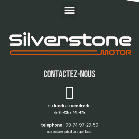
contactez-nous
du
lundi
au
vendredi
:
de
9h-12h
et
14h-17h
telephone
: 09-74-97-29-59
non surtaxé, prix d'un appel local.