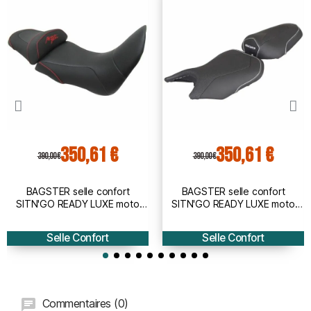
350,61 €
350,61 €
390,00 €
390,00 €
BAGSTER selle confort
BAGSTER selle confort
SITN'GO READY LUXE moto
SITN'GO READY LUXE moto
honda CRF 1000 L AFRICA
Honda CB500 F 2016 à 2022 -
TWIN 2016 2019 - 5359Z
5361Z
Selle Confort
Selle Confort
(socle origine à fournir)
Commentaires (0)