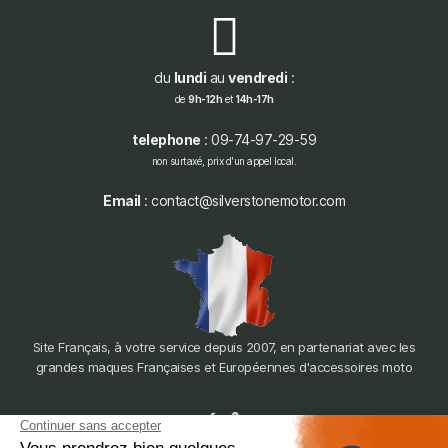
du
lundi
au
vendredi
:
de
9h-12h
et
14h-17h
telephone
: 09-74-97-29-59
non surtaxé, prix d'un appel local.
Email
: contact@silverstonemotor.com
Site Français, à votre service depuis 2007, en partenariat avec les
grandes maques Françaises et Européennes d'accessoires moto
dépôt