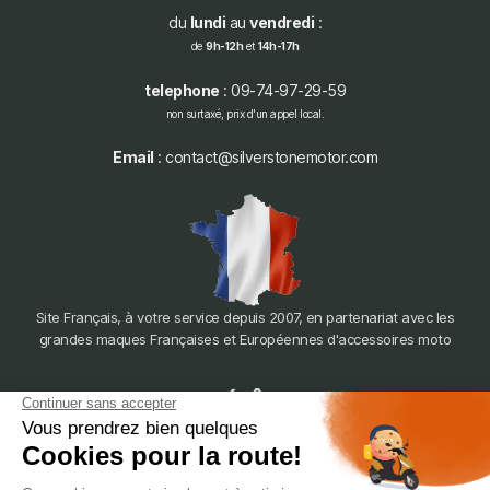
du
lundi
au
vendredi
:
de
9h-12h
et
14h-17h
telephone
: 09-74-97-29-59
non surtaxé, prix d'un appel local.
Email
: contact@silverstonemotor.com
Site Français, à votre service depuis 2007, en partenariat avec les
grandes maques Françaises et Européennes d'accessoires moto
dépôt
LYON