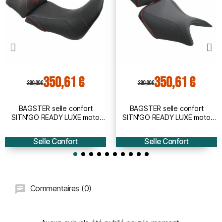
350,61 €
350,61 €
390,00 €
390,00 €
BAGSTER selle confort
BAGSTER selle confort
SITN'GO READY LUXE moto
SITN'GO READY LUXE moto
honda CRF 1000 L AFRICA
Honda CB500 F 2013 à 2015 -
TWIN 2016 2019 - 5359Z
5346Z
Selle Confort
Selle Confort
(socle origine à fournir)
Commentaires (0)