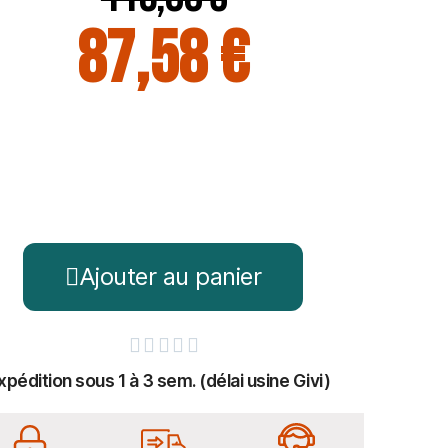
87,58 €
Ajouter au panier





xpédition sous 1 à 3 sem. (délai usine Givi)