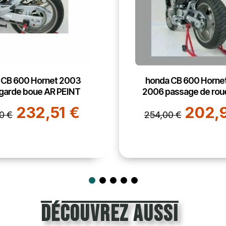
 CB 600 Hornet 2003
GIVI 258FZ support t
assage de roue PEINT
MONOKEY/MONO
HONDA 600 HORNET 
202,95 €
2006
0 €
97,6
126,00 €
découvrez aussi