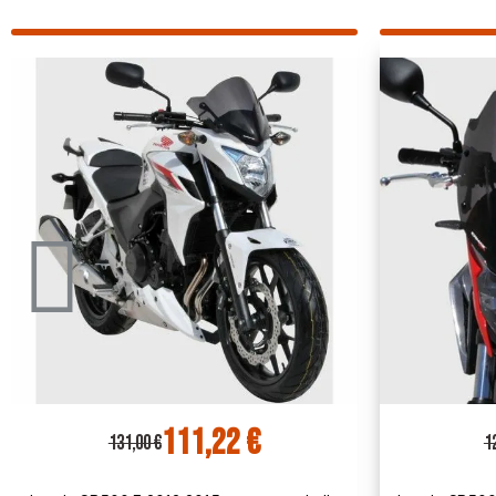
95,63 €
126,00 €
13