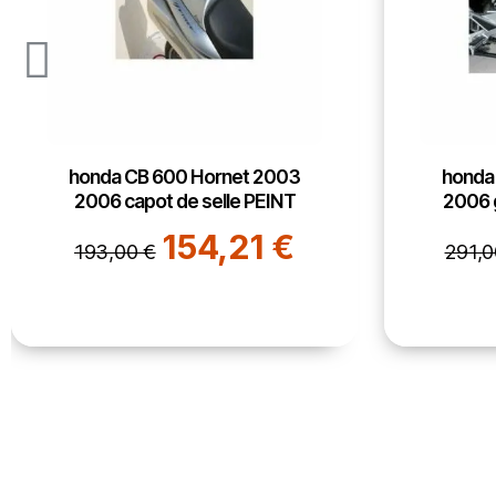
honda CB 600 Hornet 2003
honda
2006 garde boue AR PEINT
2006 p
232,51 €
291,00 €
254,0