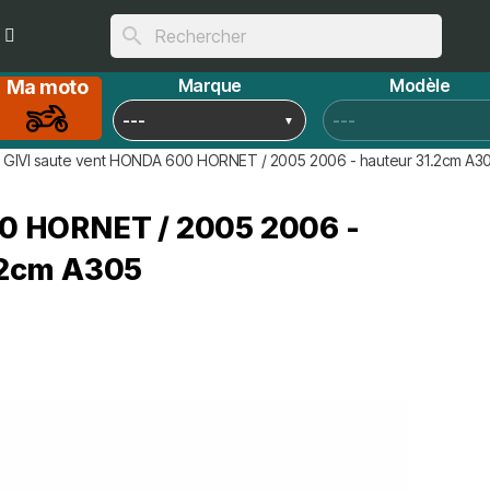
search
Marque
Modèle
Ma moto
GIVI saute vent HONDA 600 HORNET / 2005 2006 - hauteur 31.2cm A3
0 HORNET / 2005 2006 -
.2cm A305