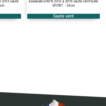
te vent bulle
yamaha FZ6 S2 N 2007 à 2011 saute vent -
26cm
Saute vent