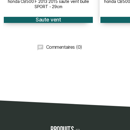
honda CB500 F 2016 2018 saute vent bulle
honda CB 600
SPORT
vent
Saute vent
Commentaires (0)
Produits