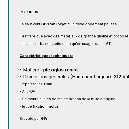
REF
: A305
Le saut vent
GIVI
fait l'objet d'un développement poussé.
Il est fabriqué avec des matériaux de grande qualité et propos
utilisation urbaine quotidienne qu'en usage routier GT.
Caractéristiques techniques:
- Matière :
plexiglas resist
- Dimensions générales (Hauteur x Largeur):
312 x 
É
-
paisseur : 3 mm
- Anti-UV
- Se monte sur les points de fixation de la bulle d'origine
- kit de fIxation inclus
Breveté par
GIVI