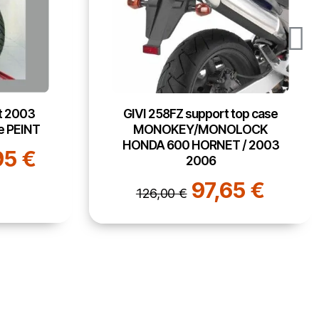
op case
GIVI TE2140 support pour
LOCK
sacoches cavalières EASYLOCK
/ 2003
YAMAHA MT-07 / 2018 2023
82,15 €
106,00 €
5 €