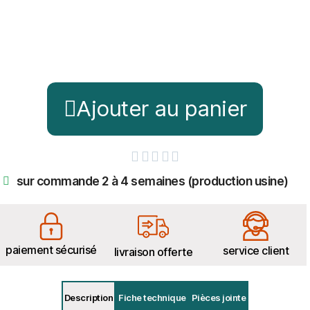
Ajouter au panier





sur commande 2 à 4 semaines (production usine)
paiement sécurisé
service client
livraison offerte
Description
Fiche technique
Pièces jointe