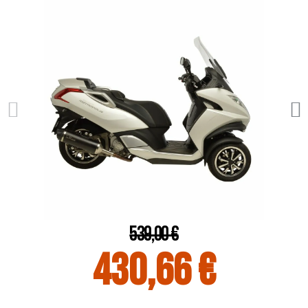
539,00 €
430,66 €