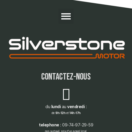
contactez-nous
du
lundi
au
vendredi
:
de
9h-12h
et
14h-17h
telephone
: 09-74-97-29-59
non surtaxé, prix d'un appel local.