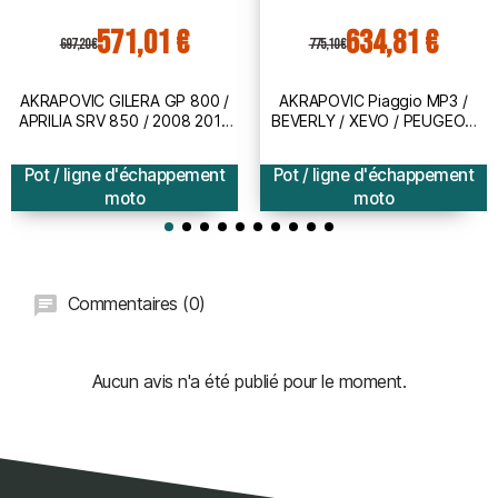
571,01 €
634,81 €
697,20 €
775,10 €
AKRAPOVIC GILERA GP 800 /
AKRAPOVIC Piaggio MP3 /
APRILIA SRV 850 / 2008 2016
BEVERLY / XEVO / PEUGEOT
pot d'échappement INOX
SATELIS / GILERA FUOCO /
homologué CE SLIP-ON 1811-
2007 2016 pot d'échappement
Pot / ligne d'échappement
Pot / ligne d'échappement
2950
INOX SLIP-ON 1811-2593
moto
moto
Commentaires (0)
Aucun avis n'a été publié pour le moment.