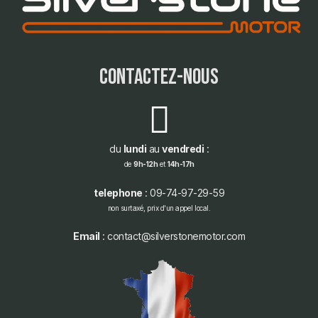
contactez-nous
du
lundi
au
vendredi
:
de
9h-12h
et
14h-17h
telephone
: 09-74-97-29-59
non surtaxé, prix d'un appel local.
Email
: contact@silverstonemotor.com