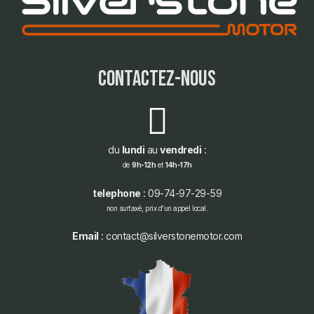
contactez-nous
du
lundi
au
vendredi
:
de
9h-12h
et
14h-17h
telephone
: 09-74-97-29-59
non surtaxé, prix d'un appel local.
Email
: contact@silverstonemotor.com