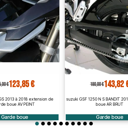
143,82 €
124,
180,00 €
156,00 €
SF 1250 N S BANDIT 2010 2014 garde
yamaha TMax 500 2008 à 
boue AR BRUT
lèche BR
Garde boue
Garde b