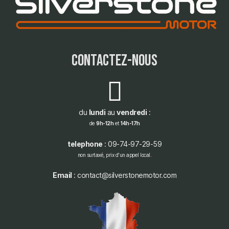
contactez-nous
du
lundi
au
vendredi
:
de
9h-12h
et
14h-17h
telephone
: 09-74-97-29-59
non surtaxé, prix d'un appel local.
Email
: contact@silverstonemotor.com