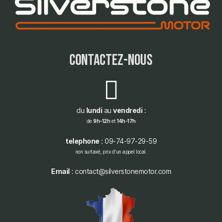
contactez-nous
du
lundi
au
vendredi
:
de
9h-12h
et
14h-17h
telephone
: 09-74-97-29-59
non surtaxé, prix d'un appel local.
Email
: contact@silverstonemotor.com