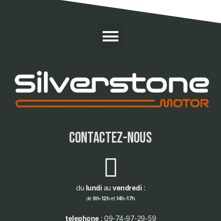
contactez-nous
du
lundi
au
vendredi
:
de
9h-12h
et
14h-17h
telephone
: 09-74-97-29-59