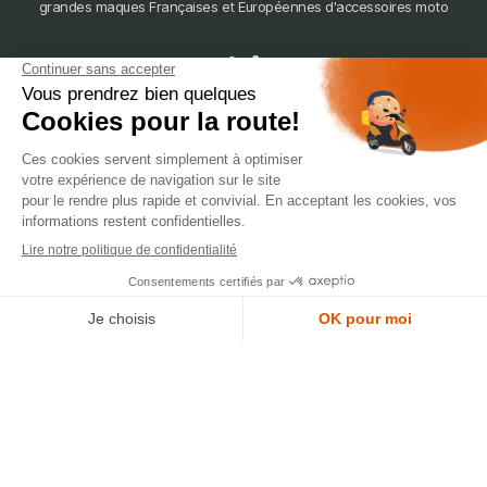
grandes maques Françaises et Européennes d'accessoires moto
dépôt
LYON
388 Av. Charles de Gaulle, 69200 Vénissieux
© 2007-2025 Silverstone Motor