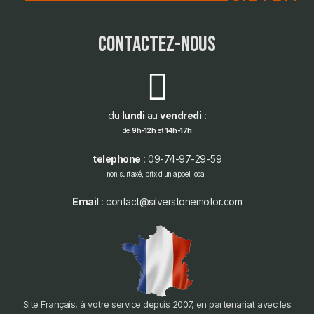
contactez-nous
du
lundi
au
vendredi
:
de
9h-12h
et
14h-17h
telephone
: 09-74-97-29-59
non surtaxé, prix d'un appel local.
Email
: contact@silverstonemotor.com
Site Français, à votre service depuis 2007, en partenariat avec les