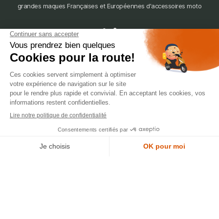
grandes maques Françaises et Européennes d'accessoires moto
dépôt
LYON
388 Av. Charles de Gaulle, 69200 Vénissieux
© 2007-2025 Silverstone Motor