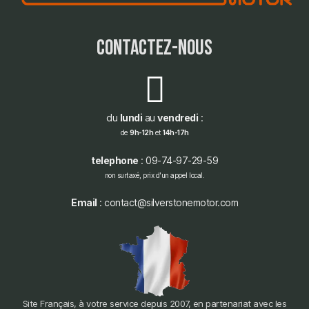
contactez-nous
du
lundi
au
vendredi
:
de
9h-12h
et
14h-17h
telephone
: 09-74-97-29-59
non surtaxé, prix d'un appel local.
Email
: contact@silverstonemotor.com
Site Français, à votre service depuis 2007, en partenariat avec les