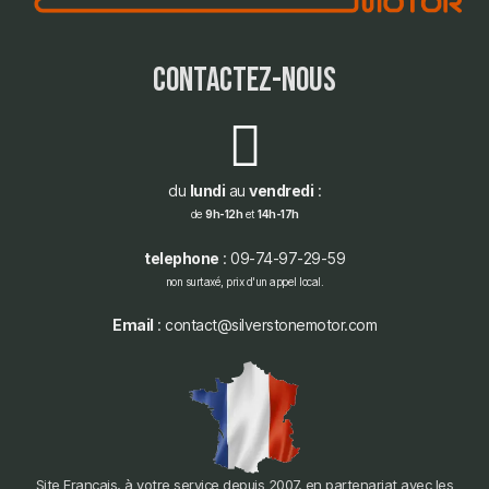
contactez-nous
du
lundi
au
vendredi
:
de
9h-12h
et
14h-17h
telephone
: 09-74-97-29-59
non surtaxé, prix d'un appel local.
Email
: contact@silverstonemotor.com
Site Français, à votre service depuis 2007, en partenariat avec les