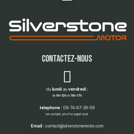
contactez-nous
du
lundi
au
vendredi
:
de
9h-12h
et
14h-17h
telephone
: 09-74-97-29-59
non surtaxé, prix d'un appel local.
Email
: contact@silverstonemotor.com