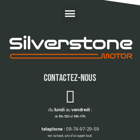
contactez-nous
du
lundi
au
vendredi
:
de
9h-12h
et
14h-17h
telephone
: 09-74-97-29-59
non surtaxé, prix d'un appel local.