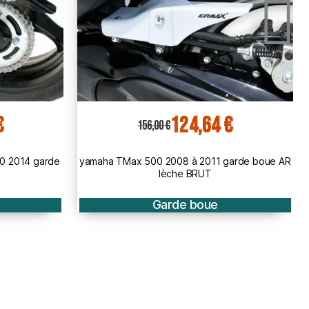
€
124,64 €
156,00 €
arde boue AR
ermax yamaha TMax 530 DX SX 2017 2019
garde boue AR lèche roue BRUT
Garde boue