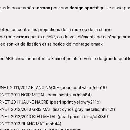
 garde boue arrière
ermax
pour son
design sportif
qui se marie pa
otection contre les projections de la roue ou de la chaine
e de roue
ermax
par exemple, ou de vos éléments de carénage arri
ec son kit de fixation et sa notice de montage ermax
 en ABS choc thermoformé 3mm et peinture vernie de grande qualit
NET 2011/2012 BLANC NACRE (pearl cool white/nha16)
ET 2011 NOIR METAL (pearl night star/nha84)
ET 2011 JAUNE NACRE (pearl sprint yellow/y211p)
ET 2012/2013 GRIS MAT (mat cynos gray metallic/nh312f)
NET 2012/2013 BLEU METAL (pearl pacific blue/pb386)
ORNET 2013 BLANC MAT (nhb44)