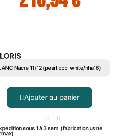
210,94 €
LORIS
Ajouter au panier





xpédition sous 1 à 3 sem. (fabrication usine
rmax)