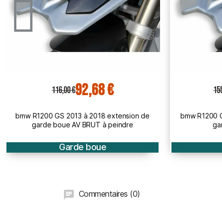
123,85 €
155,00 €
18
bmw R1200 GS 2013 à 2018 extension de
suzuki GSF 12
garde boue AV PEINT
Garde boue
Commentaires (0)