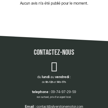
Aucun avis n'a été publié pour le moment.
contactez-nous
du
lundi
au
vendredi
:
de
9h-12h
et
14h-17h
telephone
: 09-74-97-29-59
non surtaxé, prix d'un appel local.
Email
: contact@silverstonemotor.com