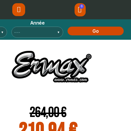
Année
Go
264,00 €