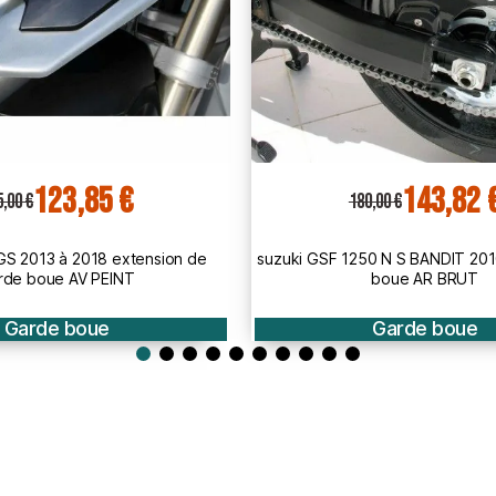
143,82 €
124,64 
0,00 €
156,00 €
50 N S BANDIT 2010 2014 garde
yamaha TMax 500 2008 à 2011 g
boue AR BRUT
lèche BRUT
Garde boue
Garde boue