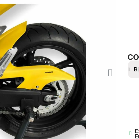
CO
E
E