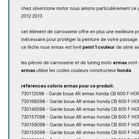
chez silverstone motor nous aimons particulièrement ce
2012 2013
cet élément de carrosserie offre en plus une meilleure pr
(nécessaire pour protéger la peinture de votre passag
ce lèche roue ermax est livré
peint 1 couleur
de série av
les pièces de carrosserie et de tuning moto
ermax
sont
ermax
utilise les codes couleurs constructeur
honda
références coloris ermax pour ce produit:
730112098 - Garde boue AR ermax honda CB 600 F HOR
730168098 - Garde boue AR ermax honda CB 600 F HORN
730140098 - Garde boue AR ermax honda CB 600 F HORN
730157098 - Garde boue AR ermax honda CB 600 F HORN
730159098 - Garde boue AR ermax honda CB 600 F HOR
730155098 - Garde boue AR ermax honda CB 600 F H