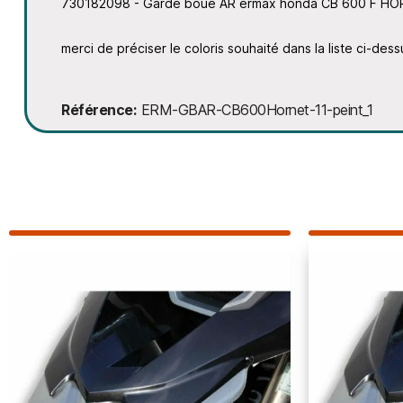
730182098 - Garde boue AR ermax honda CB 600 F 
merci de préciser le coloris souhaité dans la liste ci-dess
Référence
ERM-GBAR-CB600Hornet-11-peint_1