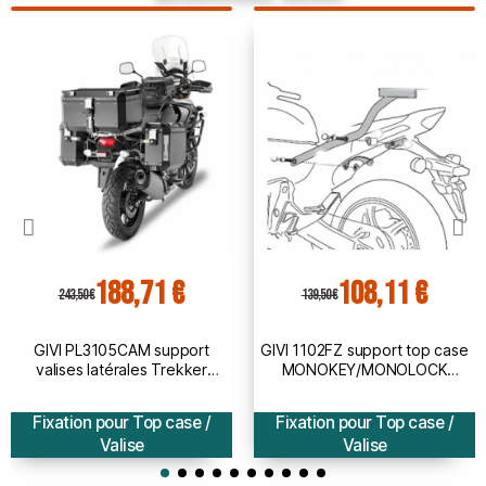
188,71 €
108,11 €
243,50 €
139,50 €
GIVI PL3105CAM support
GIVI 1102FZ support top case
valises latérales Trekker
MONOKEY/MONOLOCK
Outback MONOKEY CAM-SIDE
HONDA HORNET 600 / ABS /
SUZUKI DL 1000 VSTROM /
CRB 600 F / 2011 2013
Fixation pour Top case /
Fixation pour Top case /
2014 2019
Valise
Valise