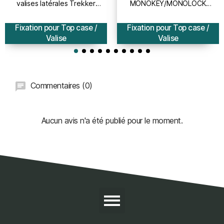
valises latérales Trekker
MONOKEY/MONOLOCK
Outback MONOKEY CAM-SIDE
HONDA HORNET 600 / ABS /
SUZUKI DL 1000 VSTROM /
CRB 600 F / 2011 2013
Fixation pour Top case /
Fixation pour Top case /
2014 2019
Valise
Valise
Commentaires (0)
Aucun avis n'a été publié pour le moment.