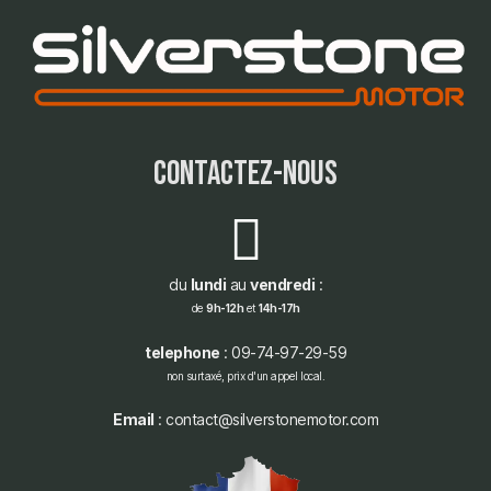
contactez-nous
du
lundi
au
vendredi
:
de
9h-12h
et
14h-17h
telephone
: 09-74-97-29-59
non surtaxé, prix d'un appel local.
Email
: contact@silverstonemotor.com