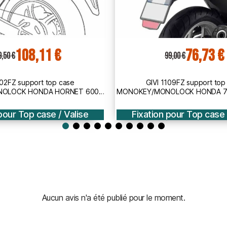
76,73 €
72,46 €
9,00 €
93,50 €
109FZ support top case
GIVI 1111FZ support top
OLOCK HONDA 700 INTEGRA /
MONOKEY/MONOLOCK HONDA NC 
2012 2013
S / X / DCT / 2012 20
pour Top case / Valise
Fixation pour Top case 
Aucun avis n'a été publié pour le moment.