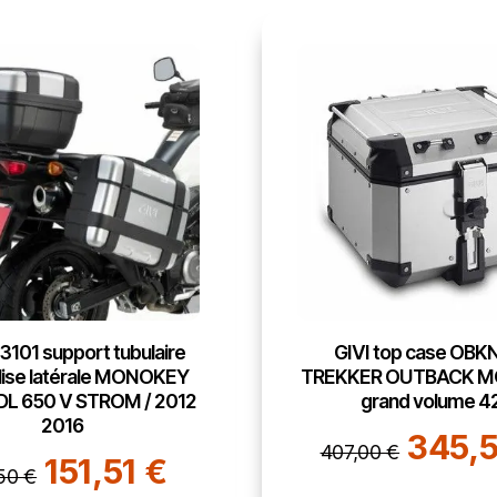
3101 support tubulaire
GIVI top case OB
lise latérale MONOKEY
TREKKER OUTBACK 
DL 650 V STROM / 2012
grand volume 4
2016
345,5
407,00 €
151,51 €
50 €