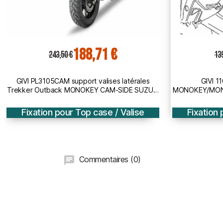
108,11 €
139,50 €
9
GIVI 1102FZ support top case
GIVI 1
MONOKEY/MONOLOCK HONDA HORNET 600 /
MONOKEY/MON
ABS / CRB 600 F / 2011 2013
Fixation pour Top case / Valise
Fixation 
Commentaires (0)