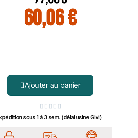
60,06 €
Ajouter au panier





xpédition sous 1 à 3 sem. (délai usine Givi)