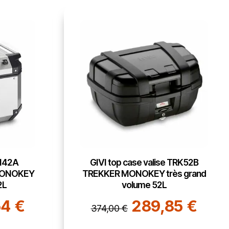
KN42A
GIVI top case valise TRK52B
MONOKEY
TREKKER MONOKEY très grand
2L
volume 52L
4 €
289,85 €
374,00 €