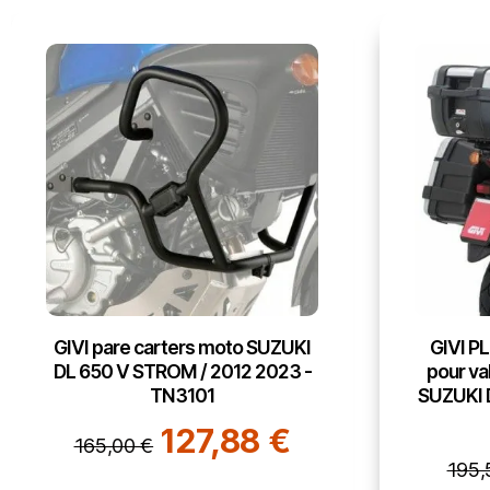
GIVI pare carters moto SUZUKI
GIVI PL
DL 650 V STROM / 2012 2023 -
pour va
TN3101
SUZUKI 
127,88 €
165,00 €
195,