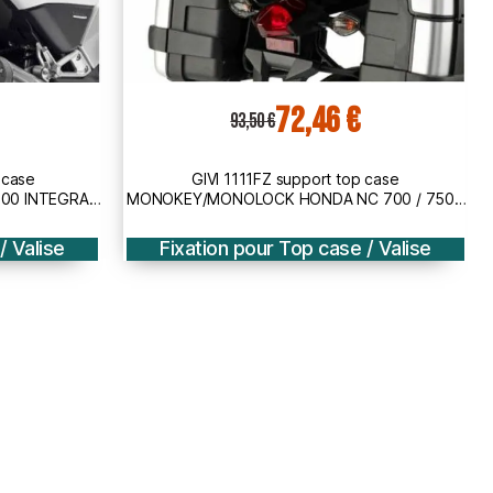
116,25 €
150,00 €
 case
GIVI 1132FZ support top case
700 / 750 /
MONOKEY/MONOLOCK HONDA VFR 800 F /
15
2014 2020
/ Valise
Fixation pour Top case / Valise