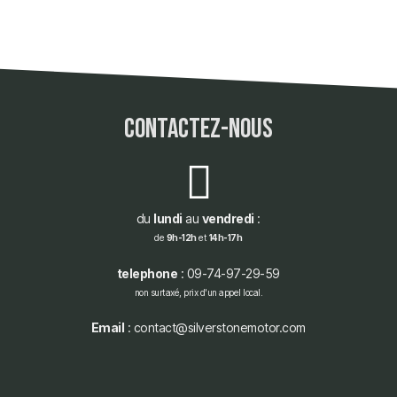
contactez-nous
du
lundi
au
vendredi
:
de
9h-12h
et
14h-17h
telephone
: 09-74-97-29-59
non surtaxé, prix d'un appel local.
Email
: contact@silverstonemotor.com