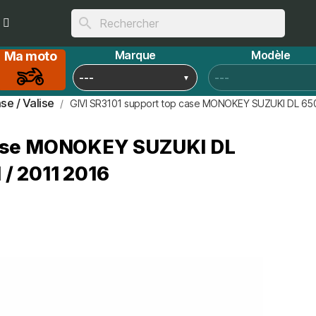
search
Marque
Modèle
Ma moto
se / Valise
GIVI SR3101 support top case MONOKEY SUZUKI DL 65
case MONOKEY SUZUKI DL
/ 2011 2016