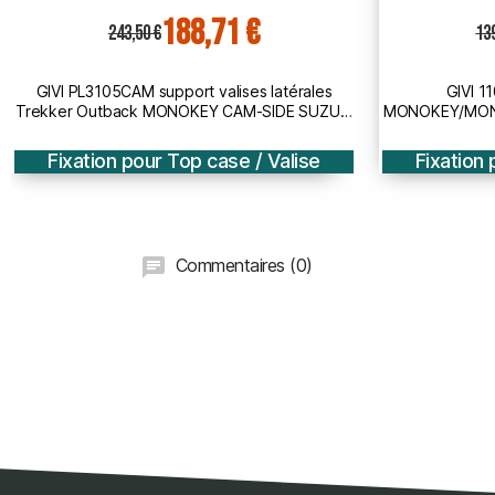
108,11 €
139,50 €
9
GIVI 1102FZ support top case
GIVI 1
MONOKEY/MONOLOCK HONDA HORNET 600 /
MONOKEY/MON
ABS / CRB 600 F / 2011 2013
Fixation pour Top case / Valise
Fixation 
Commentaires (0)