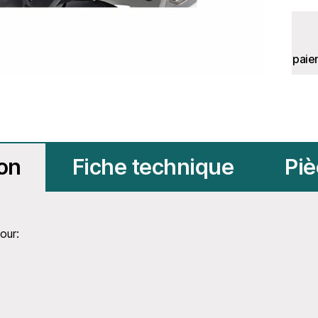
paie
ion
Fiche technique
Piè
our: