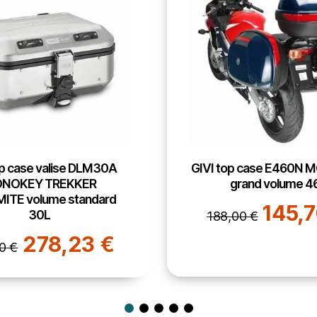
p case E460N MONOKEY
GIVI top case OB
rand volume 46L
TREKKER OUTBACK 
grand volume 4
145,70 €
00 €
382,
451,00 €