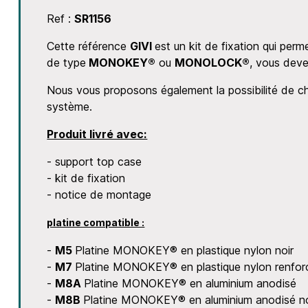
Ref :
SR1156
Cette référence
GIVI
est un kit de fixation qui perm
de type
MONOKEY®
ou
MONOLOCK®
, vous deve
Nous vous proposons également la possibilité de cho
système.
Produit livré avec:
- support top case
- kit de fixation
- notice de montage
platine compatible :
-
M5
Platine MONOKEY® en plastique nylon noir
-
M7
Platine MONOKEY® en plastique nylon renforc
-
M8A
Platine MONOKEY® en aluminium anodisé
-
M8B
Platine MONOKEY® en aluminium anodisé no