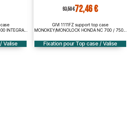
116,25 €
150,00 €
 case
GIVI 1132FZ support top case
700 / 750 /
MONOKEY/MONOLOCK HONDA VFR 800 F /
15
2014 2020
/ Valise
Fixation pour Top case / Valise