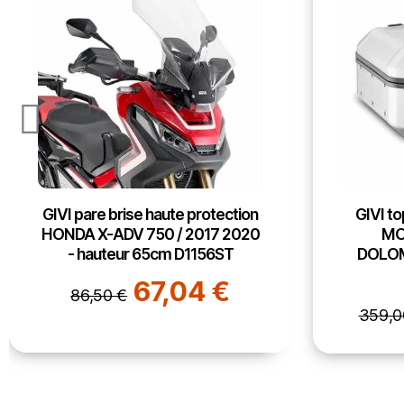
GIVI top case valise DLM30A
GIVI to
MONOKEY TREKKER
g
DOLOMITE volume standard
30L
188,
278,23 €
359,00 €