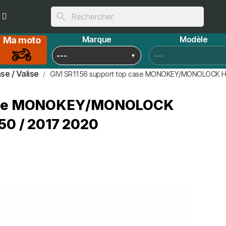
search
Marque
Modèle
Ma moto
se / Valise
GIVI SR1156 support top case MONOKEY/MONOLOCK H
 case MONOKEY/MONOLOCK
0 / 2017 2020