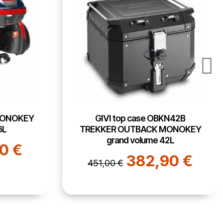
KN42B
GIVI pare carters moto HONDA
MONOKEY
X-ADV 750 / 2017 2023 -
2L
TN1156
90 €
146,09 €
188,50 €