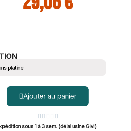
29,06 €
TION
Ajouter au panier





xpédition sous 1 à 3 sem. (délai usine Givi)