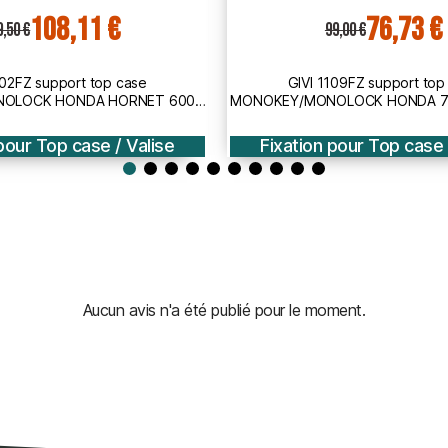
76,73 €
72,46 €
9,00 €
93,50 €
109FZ support top case
GIVI 1111FZ support top
OLOCK HONDA 700 INTEGRA /
MONOKEY/MONOLOCK HONDA NC 
2012 2013
S / X / DCT / 2012 20
pour Top case / Valise
Fixation pour Top case 
Aucun avis n'a été publié pour le moment.