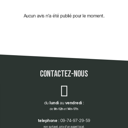
Aucun avis n'a été publié pour le moment.
contactez-nous
du
lundi
au
vendredi
:
de
9h-12h
et
14h-17h
telephone
: 09-74-97-29-59
non surtaxé, prix d'un appel local.