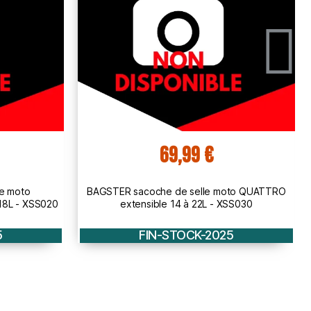
75,00 €
oto QUATTRO
BAGSTER petite sacoche de réservoir sur tapis
XSS030
ou magnétique MATRIX 6L - XSR020
5
FIN-STOCK-2025