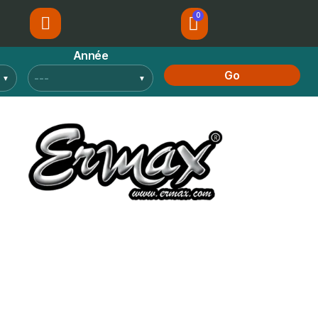
Année
Go