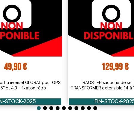
129,99 €
69,99 €
 sacoche de selle moto
BAGSTER sacoche de selle m
extensible 14 à 18L - XSS020
extensible 14 à 22L - 
IN-STOCK-2025
FIN-STOCK-202