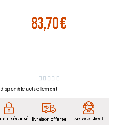
83,70 €





ndisponible actuellement
ment sécurisé
service client
livraison offerte