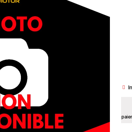
I
paie