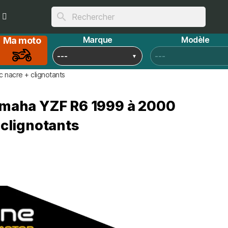
search
Marque
Modèle
Ma moto
nacre + clignotants
maha YZF R6 1999 à 2000
 clignotants