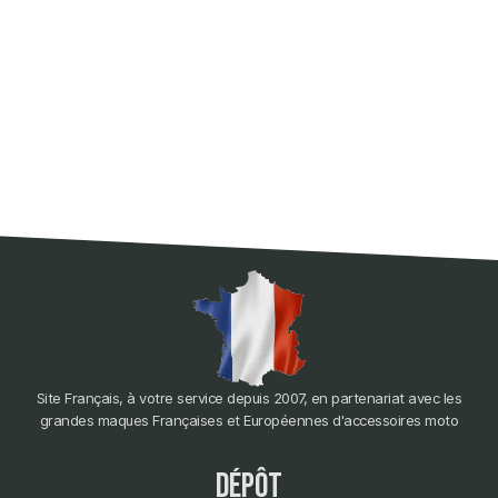
Site Français, à votre service depuis 2007, en partenariat avec les
grandes maques Françaises et Européennes d'accessoires moto
dépôt