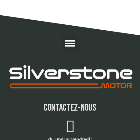
contactez-nous
du
lundi
au
vendredi
: