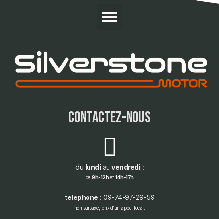
contactez-nous
du
lundi
au
vendredi
:
de
9h-12h
et
14h-17h
telephone
: 09-74-97-29-59
non surtaxé, prix d'un appel local.