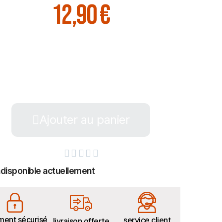
12,90 €
Ajouter au panier





ndisponible actuellement
ment sécurisé
service client
livraison offerte