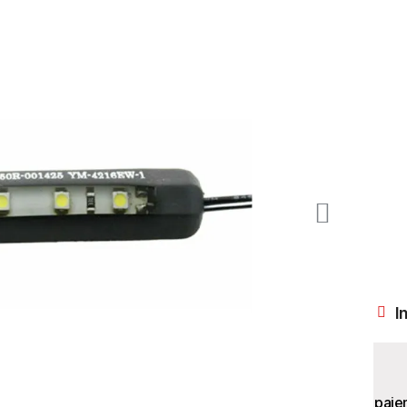
I
paie