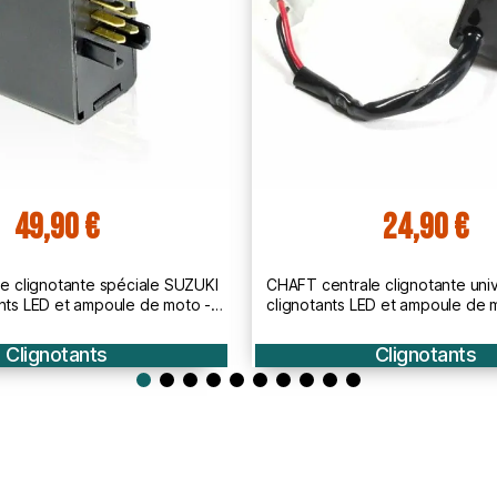
24,90 €
24,9
 centrale clignotante universelle pour
CHAFT centrale clignota
otants LED et ampoule de moto HONDA
clignotants LED
YAMAHA KAWASAKI - IN823
Clignotants
Cligno