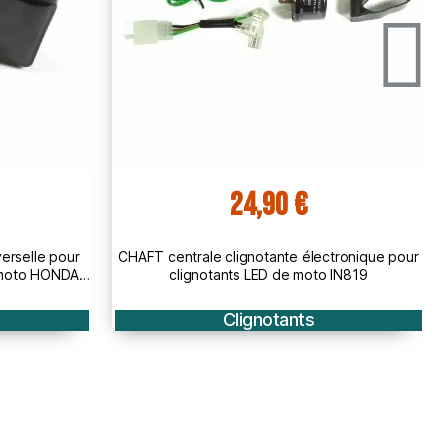
0 €
64,90 €
nte électronique pour
CHAFT paire de clignotants moto univers
 de moto IN819
ATOMIC à led HOMOLOGUE CE - IN17
tants
Clignotants