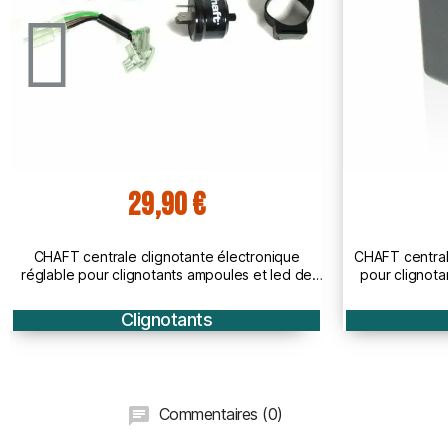
49,90 €
ique
CHAFT centrale clignotante spéciale SUZUKI
CHAFT
led de
pour clignotants LED et ampoule de moto -
clign
IN822
Clignotants
Commentaires (0)