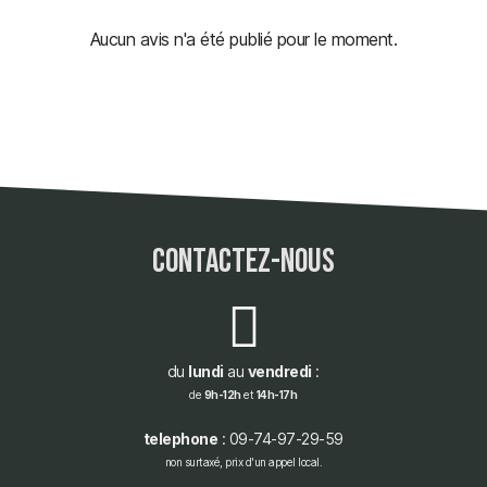
Aucun avis n'a été publié pour le moment.
contactez-nous
du
lundi
au
vendredi
:
de
9h-12h
et
14h-17h
telephone
: 09-74-97-29-59
non surtaxé, prix d'un appel local.