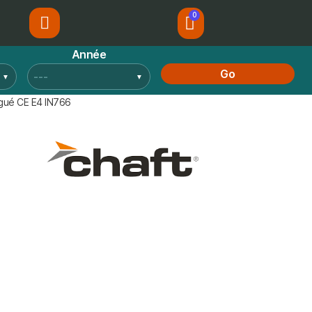
Année
Go
ogué CE E4 IN766