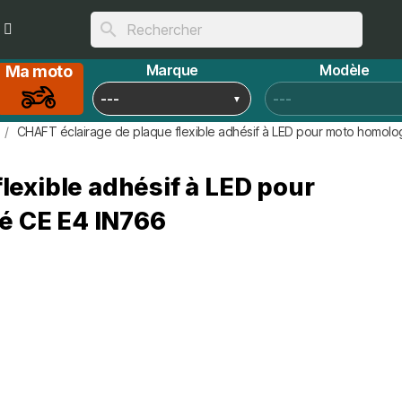
search
Marque
Modèle
Ma moto
CHAFT éclairage de plaque flexible adhésif à LED pour moto homol
lexible adhésif à LED pour
 CE E4 IN766