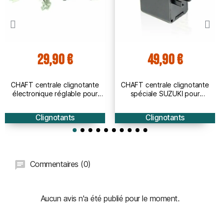
29,90 €
49,90 €
CHAFT centrale clignotante
CHAFT centrale clignotante
électronique réglable pour
spéciale SUZUKI pour
clignotants ampoules et led de
clignotants LED et ampoule de
moto IN821
moto - IN822
Clignotants
Clignotants
Commentaires (0)
Aucun avis n'a été publié pour le moment.