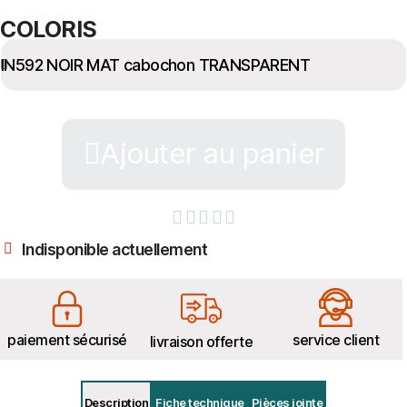
COLORIS
Ajouter au panier





Indisponible actuellement
paiement sécurisé
service client
livraison offerte
Description
Fiche technique
Pièces jointe