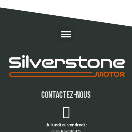
contactez-nous
du
lundi
au
vendredi
:
de
9h-12h
et
14h-17h