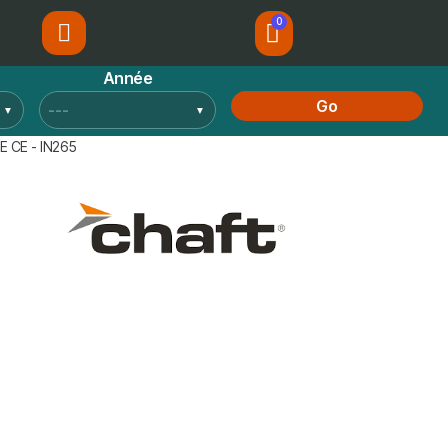
Année
Go
E CE - IN265