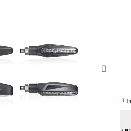
I
paie