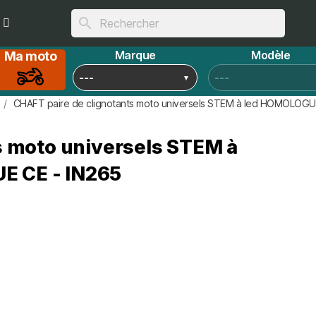
search
Marque
Modèle
Ma moto
CHAFT paire de clignotants moto universels STEM à led HOMOLOGU
s moto universels STEM à
E CE - IN265