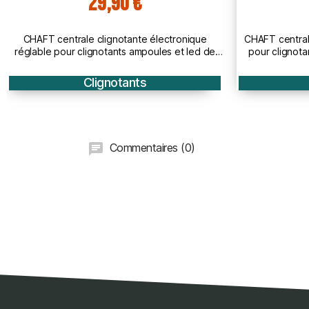
49,90 €
CHAFT centrale clignotante spéciale SUZUKI
CHAFT central
pour clignotants LED et ampoule de moto -
clignotants 
IN822
YAMA
Clignotants
Commentaires (0)