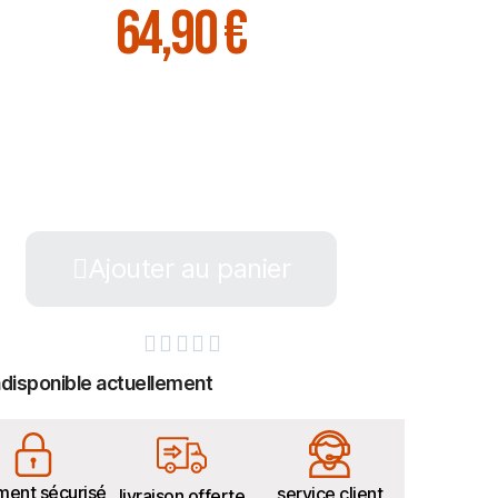
64,90 €
Ajouter au panier





ndisponible actuellement
ment sécurisé
service client
livraison offerte