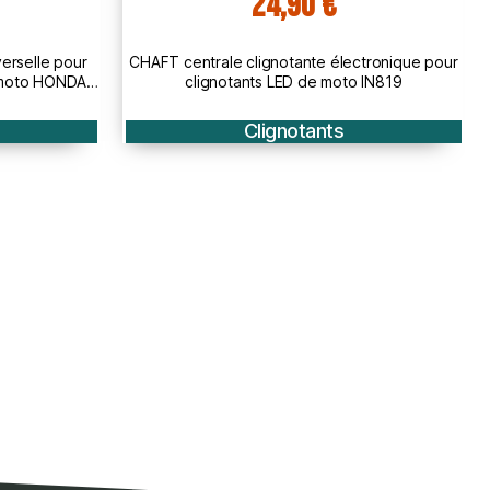
64,90 €
ctronique pour
CHAFT paire de clignotants moto universels
 IN819
ATOMIC à led HOMOLOGUE CE - IN171
Clignotants