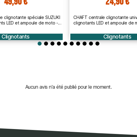
24,90 €
24,90 €
e clignotante universelle pour
CHAFT centrale clignotante éle
LED et ampoule de moto HONDA
clignotants LED de moto
HA KAWASAKI - IN823
Clignotants
Clignotants
Aucun avis n'a été publié pour le moment.