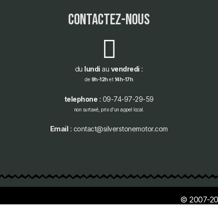
contactez-nous
du
lundi
au
vendredi
:
de
9h-12h
et
14h-17h
telephone
: 09-74-97-29-59
non surtaxé, prix d'un appel local.
Email
: contact@silverstonemotor.com
© 2007-20