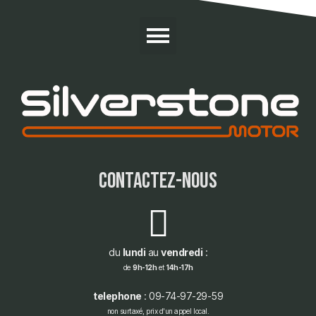
contactez-nous
du
lundi
au
vendredi
:
de
9h-12h
et
14h-17h
telephone
: 09-74-97-29-59
non surtaxé, prix d'un appel local.