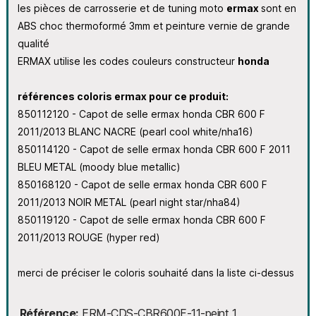
les pièces de carrosserie et de tuning moto
ermax
sont en
ABS choc thermoformé 3mm et peinture vernie de grande
qualité
ERMAX utilise les codes couleurs constructeur
honda
références coloris ermax pour ce produit:
850112120 - Capot de selle ermax honda CBR 600 F
2011/2013 BLANC NACRE (pearl cool white/nha16)
850114120 - Capot de selle ermax honda CBR 600 F 2011
BLEU METAL (moody blue metallic)
850168120 - Capot de selle ermax honda CBR 600 F
2011/2013 NOIR METAL (pearl night star/nha84)
850119120 - Capot de selle ermax honda CBR 600 F
2011/2013 ROUGE (hyper red)
merci de préciser le coloris souhaité dans la liste ci-dessus
Référence
ERM-CDS-CBR600F-11-peint_1