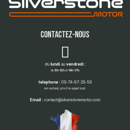
contactez-nous
du
lundi
au
vendredi
:
de
9h-12h
et
14h-17h
telephone
: 09-74-97-29-59
non surtaxé, prix d'un appel local.
Email
: contact@silverstonemotor.com