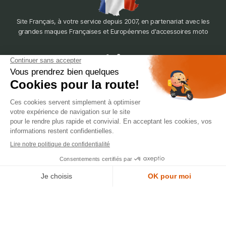
Site Français, à votre service depuis 2007, en partenariat avec les
grandes maques Françaises et Européennes d'accessoires moto
dépôt
LYON
388 Av. Charles de Gaulle, 69200 Vénissieux
© 2007-2025 Silverstone Motor