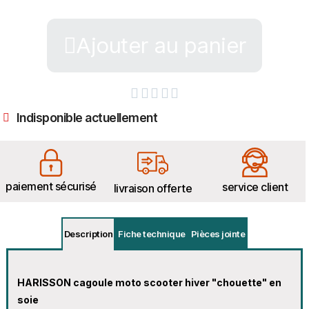
Ajouter au panier





Indisponible actuellement
paiement sécurisé
service client
livraison offerte
Description
Fiche technique
Pièces jointe
HARISSON cagoule moto scooter hiver "chouette" en
soie