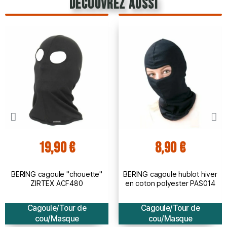
découvrez aussi
19,90 €
8,90 €
BERING cagoule "chouette"
BERING cagoule hublot hiver
ZIRTEX ACF480
en coton polyester PAS014
Cagoule/Tour de
Cagoule/Tour de
cou/Masque
cou/Masque