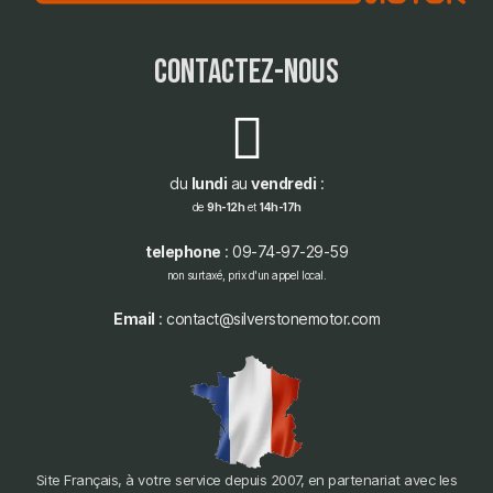
contactez-nous
du
lundi
au
vendredi
:
de
9h-12h
et
14h-17h
telephone
: 09-74-97-29-59
non surtaxé, prix d'un appel local.
Email
: contact@silverstonemotor.com
Site Français, à votre service depuis 2007, en partenariat avec les