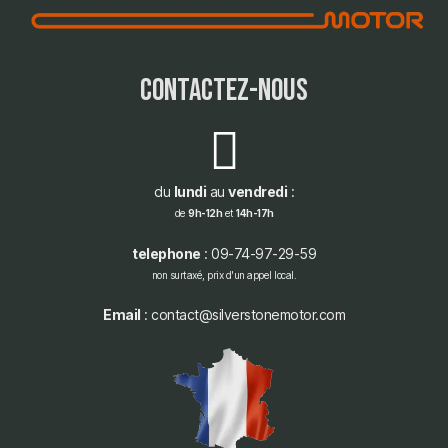
contactez-nous
du
lundi
au
vendredi
:
de
9h-12h
et
14h-17h
telephone
: 09-74-97-29-59
non surtaxé, prix d'un appel local.
Email
: contact@silverstonemotor.com