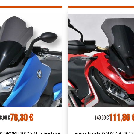
111,86 €
122,25
40,00 €
153,00 €
da X-ADV 750 2017 2020 bulle
bmw C650 c 650 SPORT 2016 2