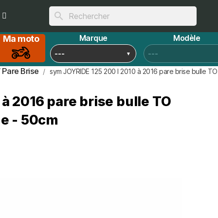
search
Marque
Modèle
Ma moto
/ Pare Brise
sym JOYRIDE 125 200 I 2010 à 2016 pare brise bulle TO t
à 2016 pare brise bulle TO
ine - 50cm