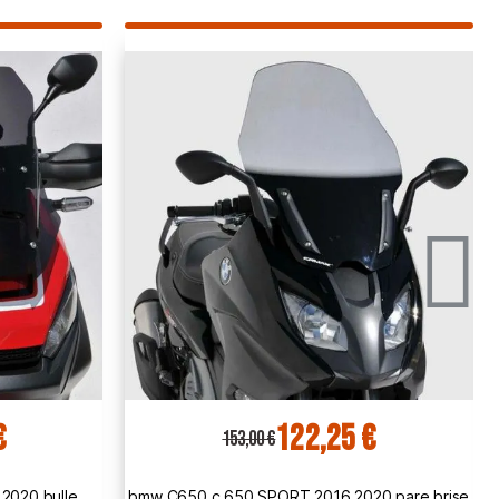
 €
122,25 €
153,00 €
020 pare brise
bmw C600 c 600 SPORT 2012 2015 pare brise