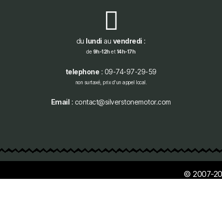
du
lundi
au
vendredi
:
de
9h-12h
et
14h-17h
telephone
: 09-74-97-29-59
non surtaxé, prix d'un appel local.
Email
: contact@silverstonemotor.com
© 2007-20