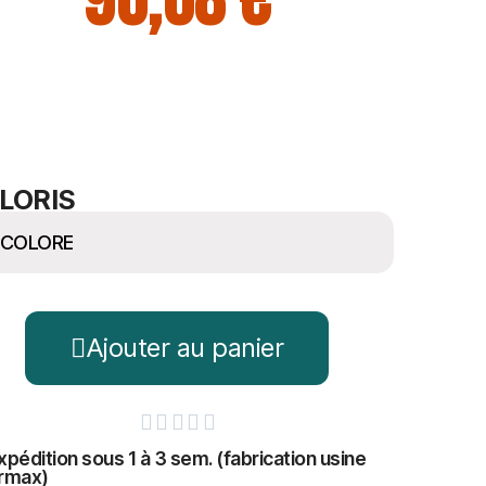
96,68 €
LORIS
Ajouter au panier





xpédition sous 1 à 3 sem. (fabrication usine
rmax)