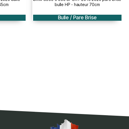
70cm
bulle HP +5cm - hauteur 70cm
se
Bulle / Pare Brise