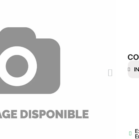
CO
E
E