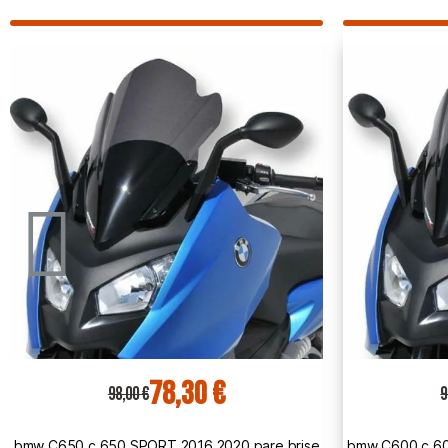
78,30 €
98,00 €
1
bmw C600 c 600 SPORT 2012 2015 pare brise
ermax hon