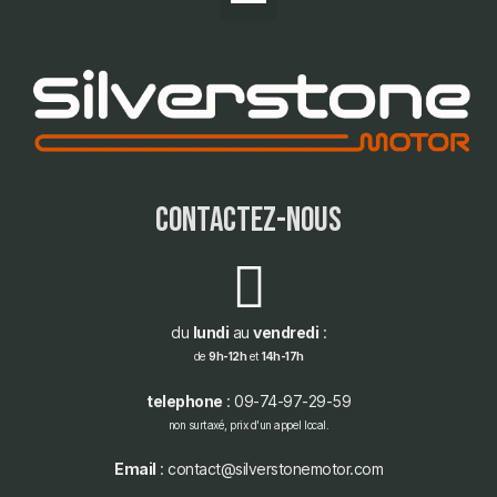
contactez-nous
du
lundi
au
vendredi
:
de
9h-12h
et
14h-17h
telephone
: 09-74-97-29-59
non surtaxé, prix d'un appel local.
Email
: contact@silverstonemotor.com