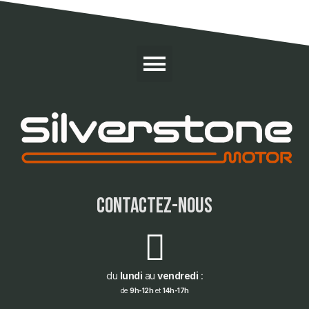
contactez-nous
du
lundi
au
vendredi
:
de
9h-12h
et
14h-17h