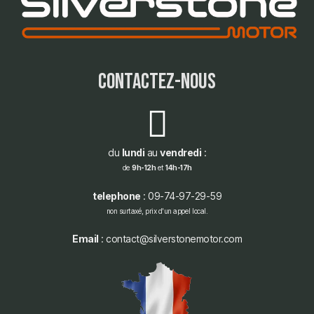
contactez-nous
du
lundi
au
vendredi
:
de
9h-12h
et
14h-17h
telephone
: 09-74-97-29-59
non surtaxé, prix d'un appel local.
Email
: contact@silverstonemotor.com