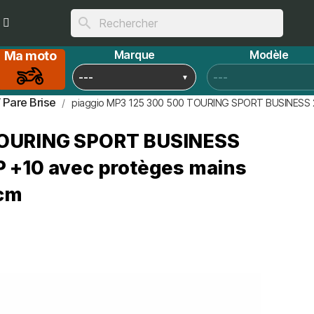
search
Marque
Modèle
Ma moto
/ Pare Brise
piaggio MP3 125 300 500 TOURING SPORT BUSINESS 201
 TOURING SPORT BUSINESS
HP +10 avec protèges mains
0cm