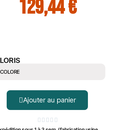
129,44 €
LORIS
Ajouter au panier





xpédition sous 1 à 3 sem. (fabrication usine