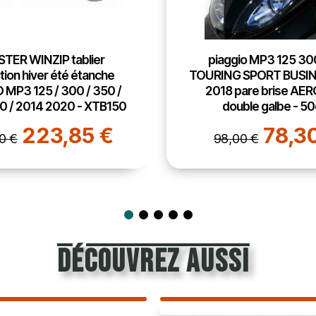
gio MP3 125 300 500
piaggio MP3 125 30
 SPORT BUSINESS 2011
TOURING SPORT BUSIN
pare brise AEROMAX
2018 pare brise bulle H
uble galbe - 50cm
hauteur 72cm
78,30 €
129,4
00 €
162,00 €
découvrez aussi