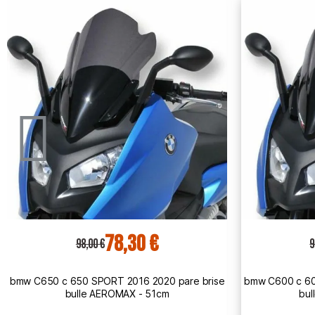
78,30 €
98,00 €
14
bmw C600 c 600 SPORT 2012 2015 pare brise
ermax honda
bulle AEROMAX - 51cm
TOURI