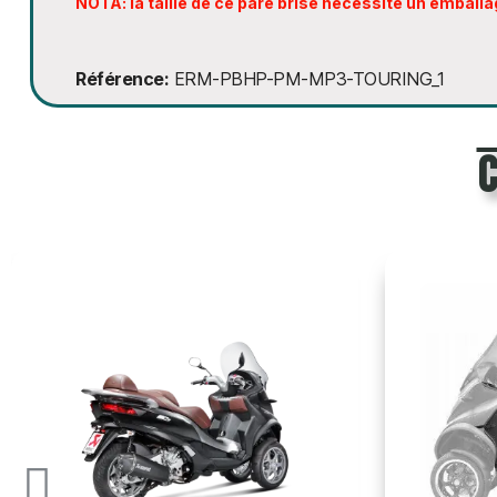
NOTA: la taille de ce pare brise nécessite un emball
Référence
ERM-PBHP-PM-MP3-TOURING_1