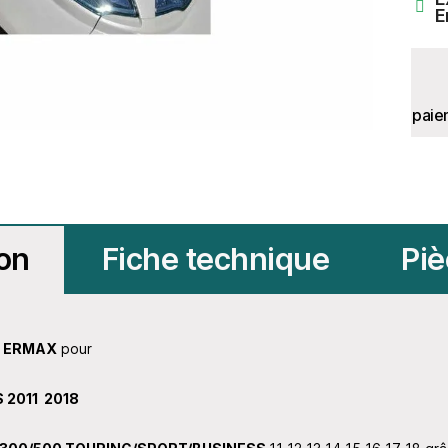
E
paie
ion
Fiche technique
Piè
ns ERMAX
pour
S 2011
2018