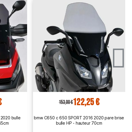
€
122,25 €
153,00 €
0 pare brise
bmw C600 c 600 SPORT 2012 2015 pare brise
0cm
bulle HP +5cm - hauteur 70cm