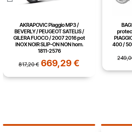
BAGSTER WINZIP tablier
piag
protection hiver été étanche
TOURING
PIAGGIO MP3 125 / 300 / 350 /
2018 
400 / 500 / 2014 2020 - XTB150
do
223,85 €
249,00 €
98,