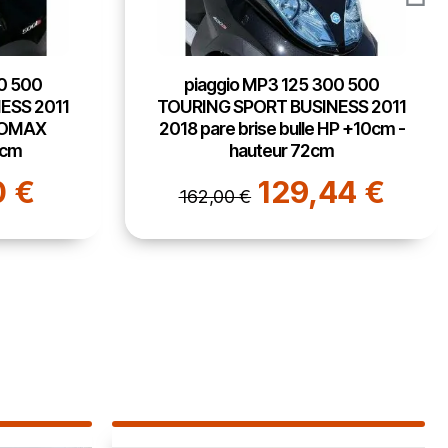
0 500
piaggio MP3 125 300 500
ESS 2011
TOURING SPORT BUSINESS 2011
P +10cm -
2018 pare brise SPORT - 45cm
91,89 €
115,00 €
4 €