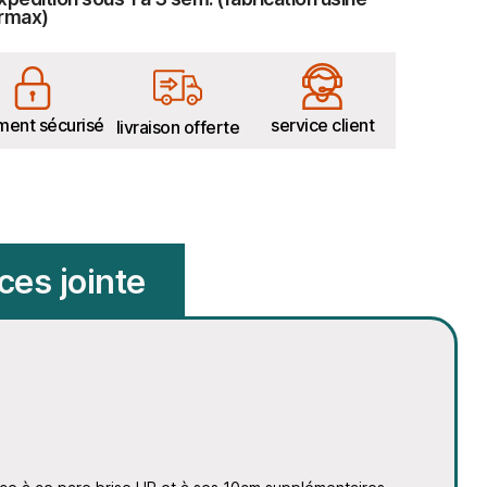
rmax)
ment sécurisé
service client
livraison offerte
ces jointe