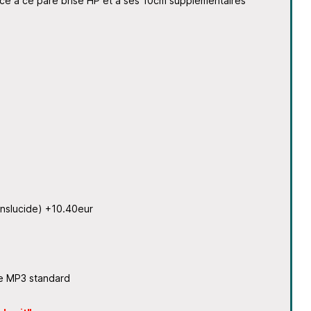
âce à ce pare brise HP et à ses 10cm supplémentaires
anslucide) +10.40eur
le MP3 standard