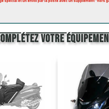
age spécial et un envoi par la poste avec un supplément "hors g
Complétez votre équipemen