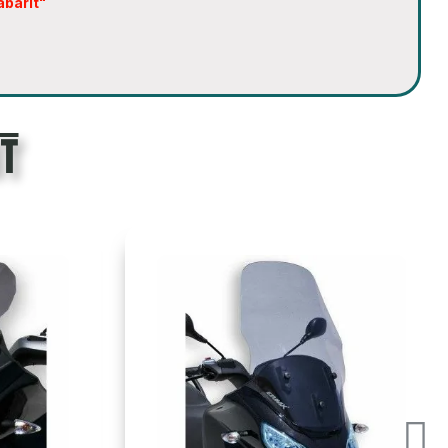
abarit"
t