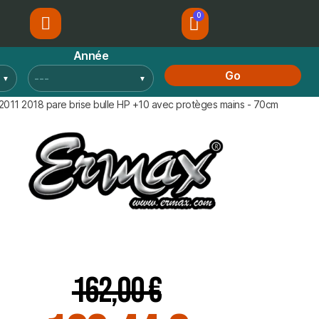
Année
Go
1 2018 pare brise bulle HP +10 avec protèges mains - 70cm
162,00 €