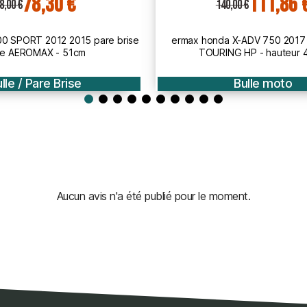
111,86 €
122,25 
0,00 €
153,00 €
 X-ADV 750 2017 2020 bulle
bmw C650 c 650 SPORT 2016 202
NG HP - hauteur 45cm
bulle HP - hauteur 7
Bulle moto
Bulle / Pare Bris
Aucun avis n'a été publié pour le moment.