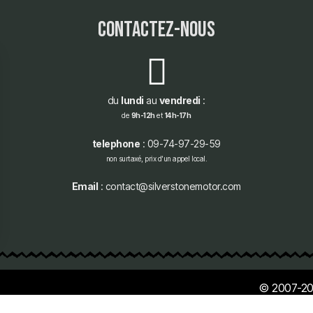
contactez-nous
du
lundi
au
vendredi
:
de
9h-12h
et
14h-17h
telephone
: 09-74-97-29-59
non surtaxé, prix d'un appel local.
Email
: contact@silverstonemotor.com
© 2007-20