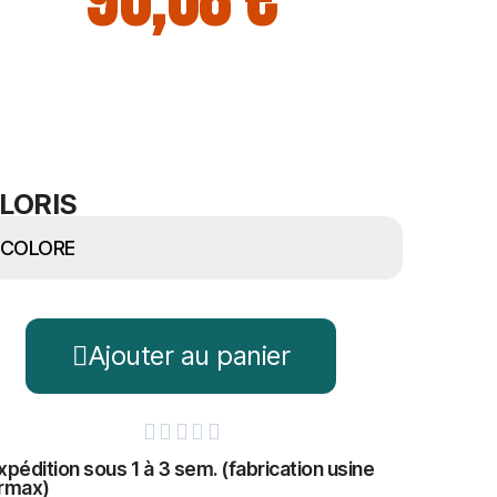
96,68 €
LORIS
Ajouter au panier





xpédition sous 1 à 3 sem. (fabrication usine
rmax)