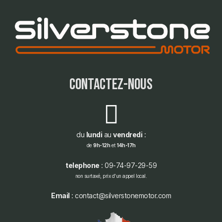
contactez-nous
du
lundi
au
vendredi
:
de
9h-12h
et
14h-17h
telephone
: 09-74-97-29-59
non surtaxé, prix d'un appel local.
Email
: contact@silverstonemotor.com