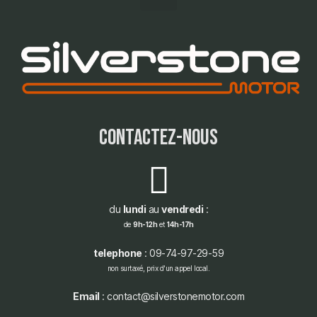
contactez-nous
du
lundi
au
vendredi
:
de
9h-12h
et
14h-17h
telephone
: 09-74-97-29-59
non surtaxé, prix d'un appel local.
Email
: contact@silverstonemotor.com