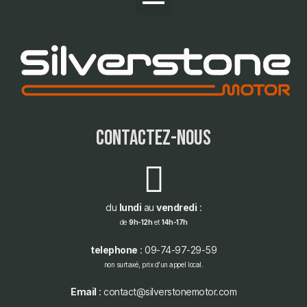
contactez-nous
du
lundi
au
vendredi
:
de
9h-12h
et
14h-17h
telephone
: 09-74-97-29-59
non surtaxé, prix d'un appel local.
Email
: contact@silverstonemotor.com