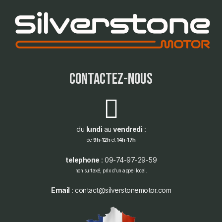
contactez-nous
du
lundi
au
vendredi
:
de
9h-12h
et
14h-17h
telephone
: 09-74-97-29-59
non surtaxé, prix d'un appel local.
Email
: contact@silverstonemotor.com