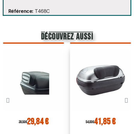
Référence
T468C
découvrez aussi
29,84 €
41,85 €
38,50 €
54,00 €