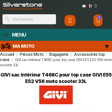
fr
search
MENU
MA MOTO
Accueil
Pièces Moto
Bagagerie
Accessoires top
case
GIVI sac intérieur T468C pour top case GIVI E55 E52 V56 moto
scooter 33L
GIVI sac intérieur T468C pour top case GIVI E55
E52 V56 moto scooter 33L