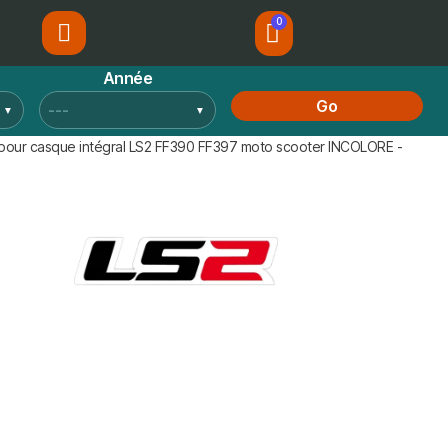
Année
Go
t pour casque intégral LS2 FF390 FF397 moto scooter INCOLORE -