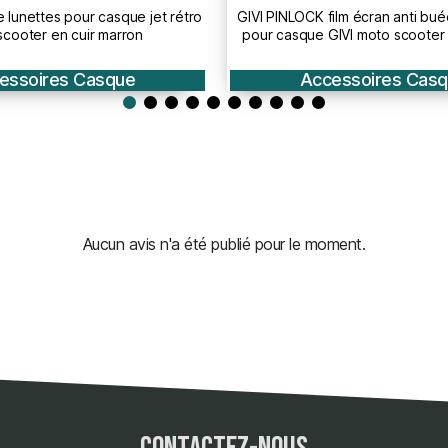
CK film écran anti buée autocollant
PINLOCK film écran anti buée
ue GIVI moto scooter INCOLORE -
casque intégral LS2 FF322 
Z2261R
scooter INCOLORE - 
Accessoires Casque
Accessoires C
Aucun avis n'a été publié pour le moment.