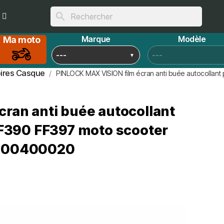
search
Marque
Modèle
Ma moto
ires Casque
PINLOCK MAX VISION film écran anti buée autocollan
ran anti buée autocollant
FF390 FF397 moto scooter
 800400020