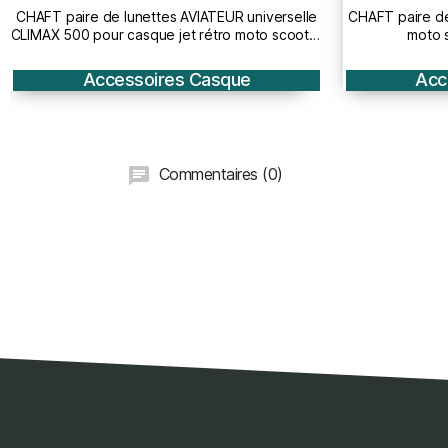
le
CHAFT paire de lunettes pour casque jet rétro
GIVI PINLO
ter
moto scooter en cuir marron
pour casq
Accessoires Casque
Commentaires (0)