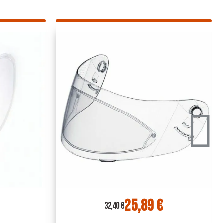
 €
34,17 €
42,76 €