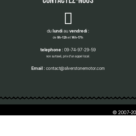
contactez-nous
du
lundi
au
vendredi
:
de
9h-12h
et
14h-17h
telephone
: 09-74-97-29-59
non surtaxé, prix d'un appel local.
Email
: contact@silverstonemotor.com
© 2007-20