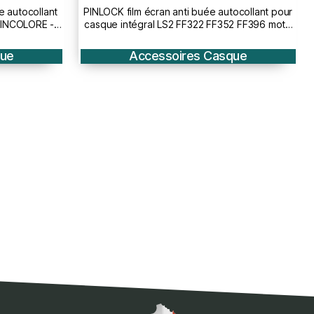
 autocollant pour
PINLOCK MAX VISION film écran anti buée
FF352 FF396 moto
autocollant pour casque intégral fibre LS2
800400010
FF323 FF327 moto scooter INCOLORE -
800400014
asque
Accessoires Casque