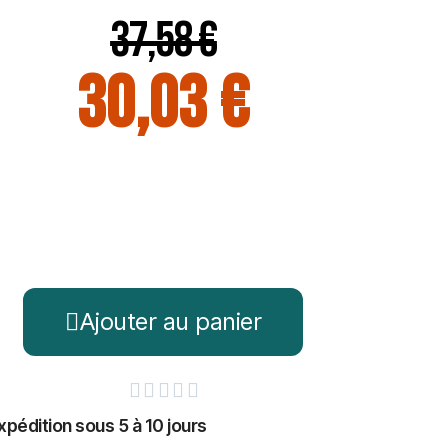
37,58 €
30,03 €
Ajouter au panier





xpédition sous 5 à 10 jours