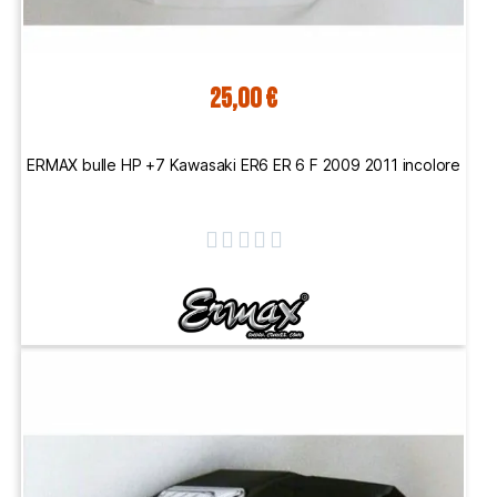
25,00 €
ERMAX bulle HP +7 Kawasaki ER6 ER 6 F 2009 2011 incolore




