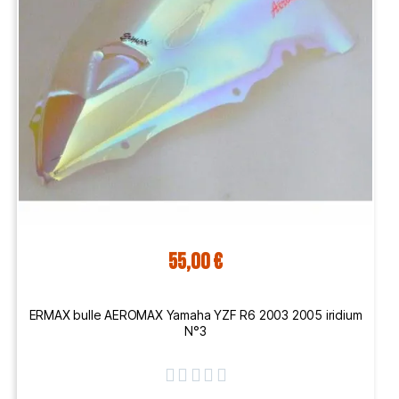
55,00 €
ERMAX bulle AEROMAX Yamaha YZF R6 2003 2005 iridium
N°3




