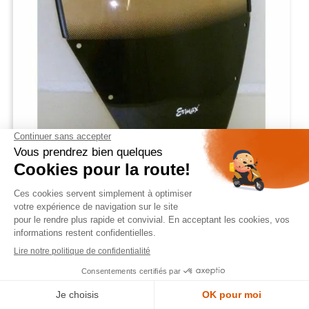
35,00 €
ERMAX bulle TO Yamaha FAZER 1000 2001 2005 fumé clair




