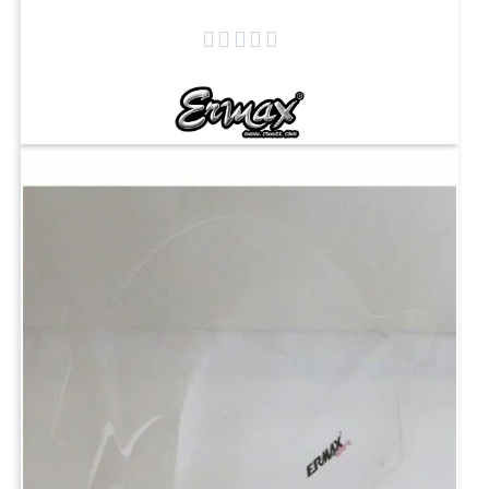




