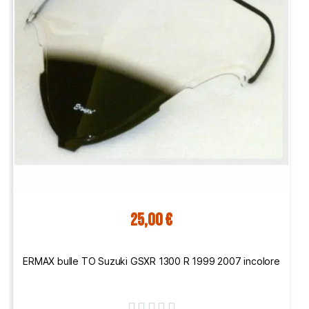
25,00 €
ERMAX bulle TO Suzuki GSXR 1300 R 1999 2007 incolore




