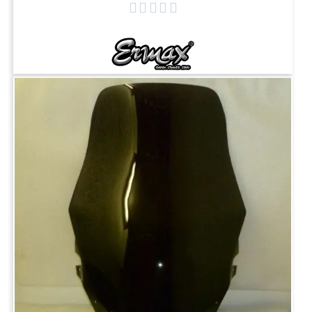




