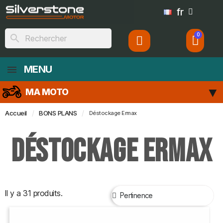
fr
search
MENU
MA MOTO
Accueil
BONS PLANS
Déstockage Ermax
Déstockage Ermax
Il y a 31 produits.