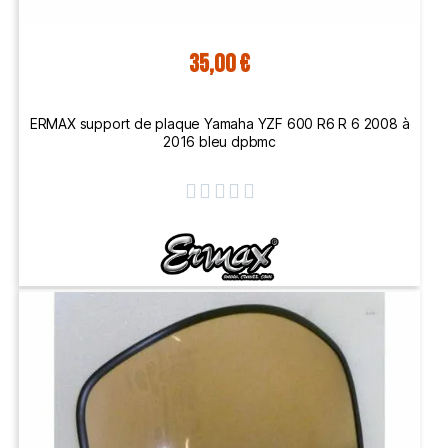
35,00 €
ERMAX support de plaque Yamaha YZF 600 R6 R 6 2008 à
2016 bleu dpbmc




