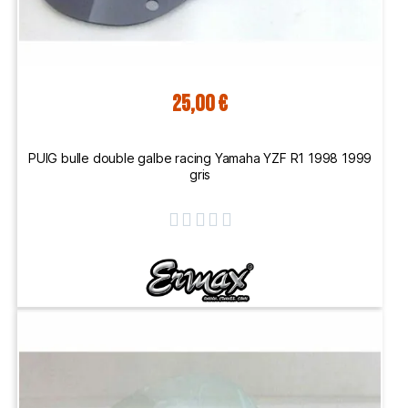
25,00 €
PUIG bulle double galbe racing Yamaha YZF R1 1998 1999
gris




