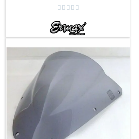




