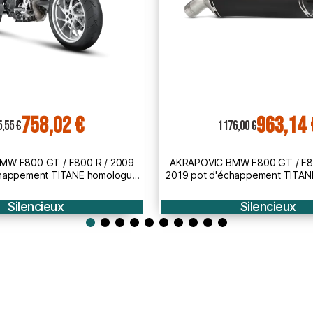
963,14 €
723,34 
76,00 €
883,20 €
MW F800 GT / F800 R / 2009
AKRAPOVIC Yamaha FZ1 FAZER / 
chappement TITANE homologué
d'échappement CARBONE homolo
4 SLIP-ON 1811-3291
ON 1811-2983
Silencieux
Silencieux