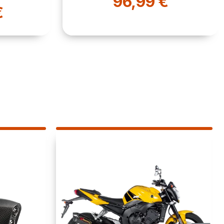
982,80 €
1 200,00 €