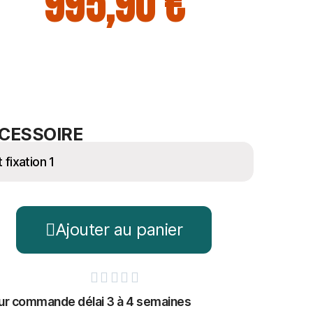
995,90 €
CESSOIRE
Ajouter au panier





ur commande délai 3 à 4 semaines