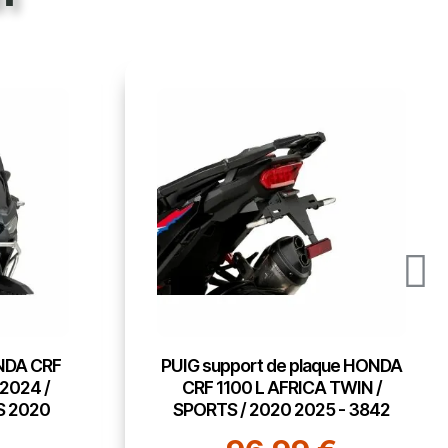
ue HONDA
AKRAPOVIC HONDA CRF 1100 L
TWIN /
Africa Twin / Adventure Sports /
 - 3842
2024 2026 pot d'échappement
TITANE EURO5/5+ - 18114710