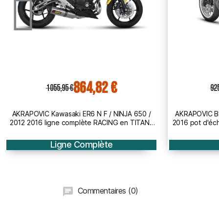
758,02 €
925,55 €
1 1
AKRAPOVIC BMW F800 GT / F800 R / 2009
AKRAPOVIC B
2016 pot d'échappement TITANE homologué
2019 pot d'é
CE SLIP-ON 1811-2592
EURO 
Silencieux
Commentaires (0)