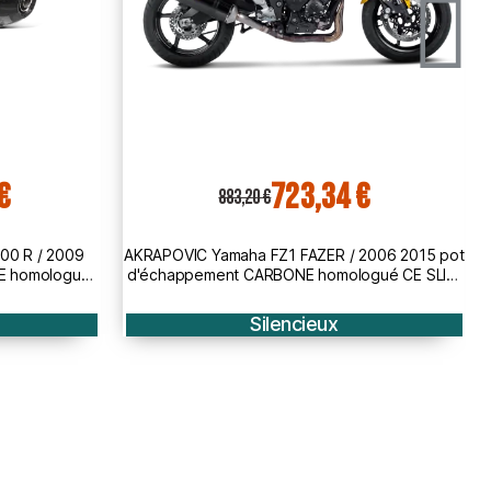
€
681,08 €
831,60 €
2006 2015 pot
AKRAPOVIC Yamaha FZ8 / FZ8 FAZER / 2010
gué CE SLIP-
2015 pot d'échappement CARBONE homologué
CE SLIP-ON 1811-2292
Silencieux