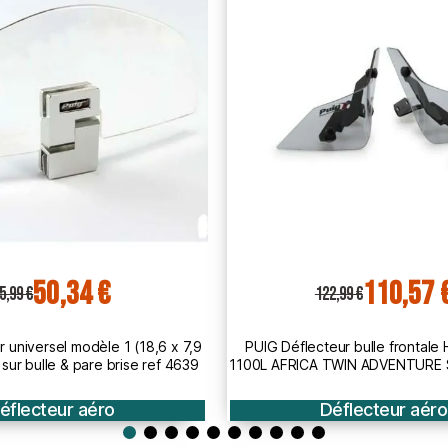
110,57 €
140,24 
2,99 €
155,99 €
eur bulle frontale HONDA CRF
PUIG Déflecteur bulle supérieur
TWIN ADVENTURE SPORT / 2020
850 / 1200 / 1250 / R / GS / AD
2023 ref 3823
2024 - 20812
éflecteur aéro
Déflecteur aéro