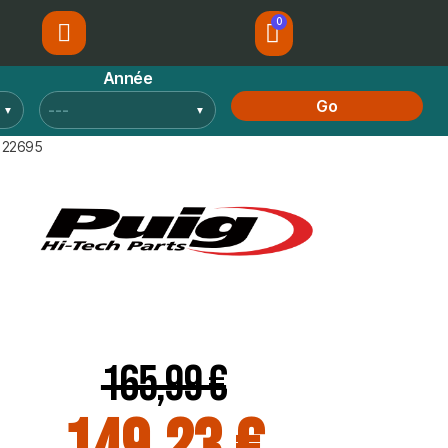
Année
Go
- 22695
165,99 €