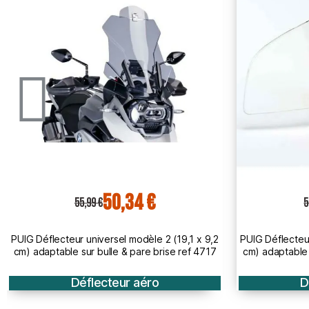
50,34 €
55,99 €
12
PUIG Déflecteur universel modèle 1 (18,6 x 7,9
PUIG Déflect
cm) adaptable sur bulle & pare brise ref 4639
1100L AFRICA 
Déflecteur aéro
D