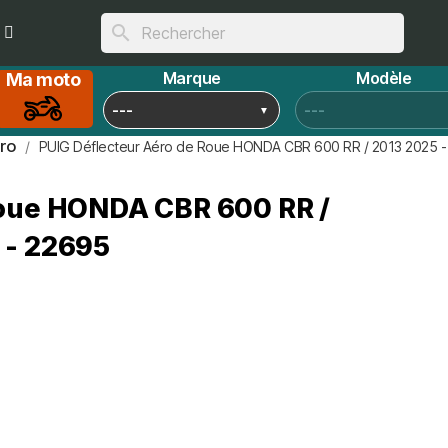
search
Marque
Modèle
Ma moto
éro
PUIG Déflecteur Aéro de Roue HONDA CBR 600 RR / 2013 2025 
Roue HONDA CBR 600 RR /
 - 22695