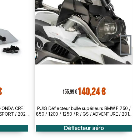
€
133,94 €
148,99 €
s BMW F 750 /
PUIG Déflecteur bulle supérieurs KTM 1090
VENTURE / 2013
ADVENTURE / 1290 / R / T / 2017 2020 ref 9623
Déflecteur aéro