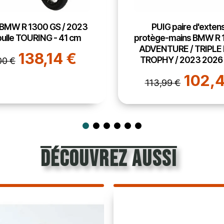
 paire d'extensions
PUIG Protection de ph
mains BMW R 1300 GS /
1300 GS / ADVENTURE 
URE / TRIPLE BLACK /
BLACK / TROPHY / 202
 / 2023 2026 - 21898
21853
102,48 €
109,6
9 €
121,99 €
découvrez aussi