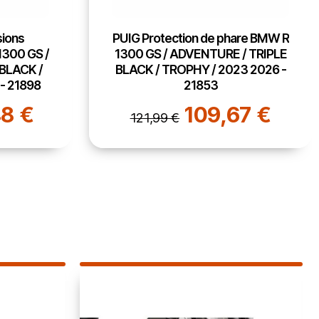
are BMW R
PUIG Déflecteur bulle supérieurs
/ TRIPLE
BMW R 1300 GS / TROPHY /
3 2026 -
TRIPLE BLACK / 2023 2026 -
21896
7 €
136,64 €
151,99 €