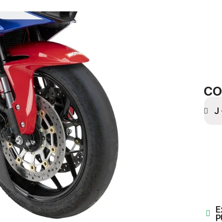
CO
E
P