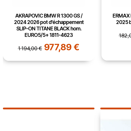
ERMAX BMW R 1300 GS / 2023
PUIG
2025 bulle TOURING - 41 cm
protège-
ADVENT
138,14 €
TROPHY
182,00 €
113,9