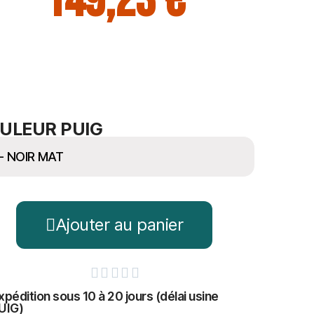
149,23 €
ULEUR PUIG
Ajouter au panier





xpédition sous 10 à 20 jours (délai usine
UIG)