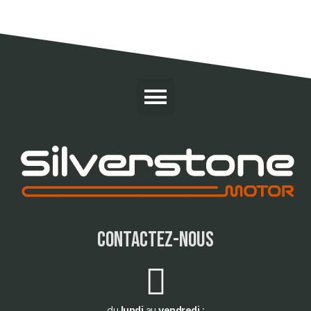
contactez-nous
du
lundi
au
vendredi
: