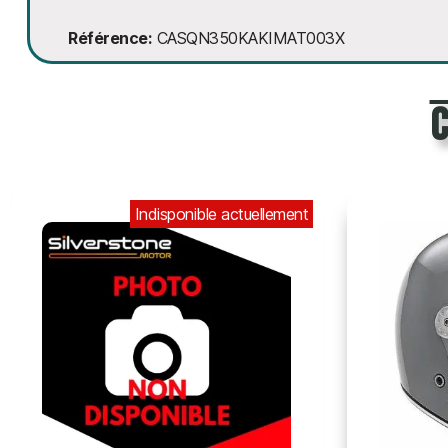
Référence
CASQN350KAKIMAT003X
Indisponible actuellement