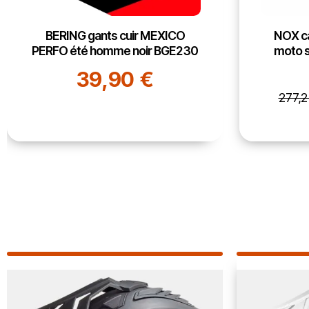
BERING gants cuir MEXICO
NOX ca
PERFO été homme noir BGE230
moto s
39,90 €
277,2