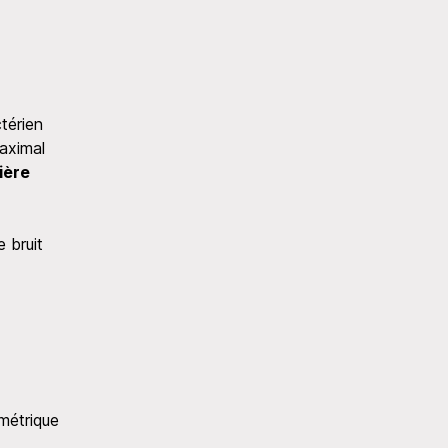
ctérien
maximal
ière
e bruit
ométrique