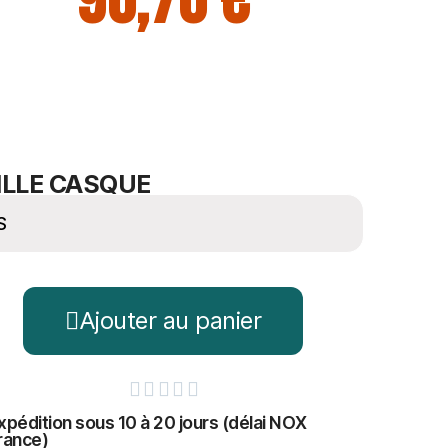
96,70 €
ILLE CASQUE
Ajouter au panier





xpédition sous 10 à 20 jours (délai NOX
rance)