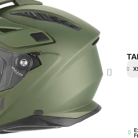
TA
E
F