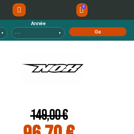
Année
Go
149,00 €