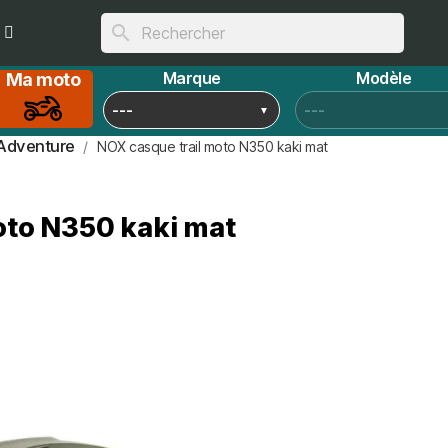
search
Marque
Modèle
Ma moto
Adventure
NOX casque trail moto N350 kaki mat
oto N350 kaki mat